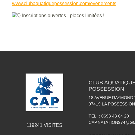
www.clubaquatiquepossession.com/evenements
Inscriptions ouvertes - places limitées !
CLUB AQUATIQUE
POSSESSION
18 AVENUE RAYMOND
97419
LA POSSESSION
TÉL. :
0693 43 04 20
CAP.NATATION974@G
119241
VISITES