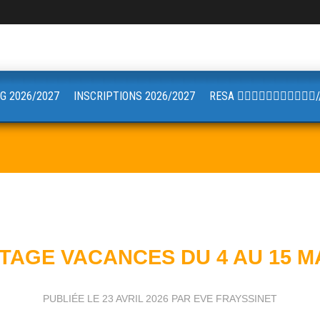
G 2026/2027
INSCRIPTIONS 2026/2027
RESA 🏋🏼🤸🏻‍♂️🚴🏼‍♀️🧘🏼
TAGE VACANCES DU 4 AU 15 M
PUBLIÉE LE
23 AVRIL 2026
PAR EVE FRAYSSINET