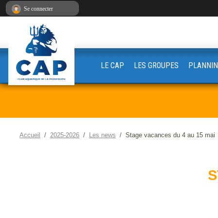
Panneau de gestion des cookies
Se connecter
LE CAP
LES GROUPES
PLANNIN
Accueil
2025-2026
Les news
Stage vacances du 4 au 15 mai
S