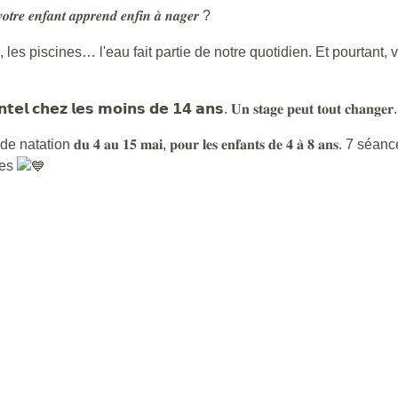
𝒗𝒐𝒕𝒓𝒆 𝒆𝒏𝒇𝒂𝒏𝒕 𝒂𝒑𝒑𝒓𝒆𝒏𝒅 𝒆𝒏𝒇𝒊𝒏 𝒂̀ 𝒏𝒂𝒈𝒆𝒓 ?
 les piscines… l'eau fait partie de notre quotidien. Et pourtant, 
𝗲𝗹 𝗰𝗵𝗲𝘇 𝗹𝗲𝘀 𝗺𝗼𝗶𝗻𝘀 𝗱𝗲 𝟭𝟰 𝗮𝗻𝘀. 𝐔𝐧 𝐬𝐭𝐚𝐠𝐞 𝐩𝐞𝐮𝐭 𝐭𝐨𝐮𝐭 𝐜𝐡𝐚𝐧𝐠𝐞𝐫.
 𝐚𝐮 𝟏𝟓 𝐦𝐚𝐢, 𝐩𝐨𝐮𝐫 𝐥𝐞𝐬 𝐞𝐧𝐟𝐚𝐧𝐭𝐬 𝐝𝐞 𝟒 𝐚̀ 𝟖 𝐚𝐧𝐬. 7 séan
pes