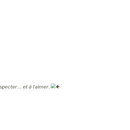
𝘦𝘴𝘱𝘦𝘤𝘵𝘦𝘳… 𝘦𝘵 𝘢̀ 𝘭'𝘢𝘪𝘮𝘦𝘳.