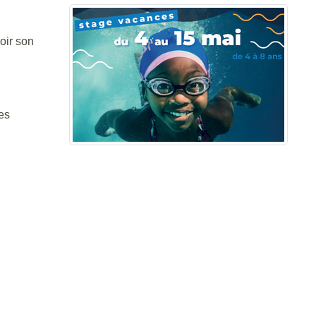
voir son
ces