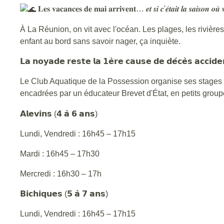
𝐋𝐞𝐬 𝐯𝐚𝐜𝐚𝐧𝐜𝐞𝐬 𝐝𝐞 𝐦𝐚𝐢 𝐚𝐫𝐫𝐢𝐯𝐞𝐧𝐭… 𝒆𝒕 𝒔𝒊 𝒄'𝒆́𝒕𝒂𝒊𝒕 𝒍𝒂 𝒔𝒂𝒊𝒔𝒐𝒏 𝒐𝒖̀ 
À La Réunion, on vit avec l'océan. Les plages, les rivières,
enfant au bord sans savoir nager, ça inquiète.
𝗟𝗮 𝗻𝗼𝘆𝗮𝗱𝗲 𝗿𝗲𝘀𝘁𝗲 𝗹𝗮 𝟭𝗲̀𝗿𝗲 𝗰𝗮𝘂𝘀𝗲 𝗱𝗲 𝗱𝗲́𝗰𝗲̀𝘀 𝗮𝗰𝗰𝗶𝗱𝗲𝗻𝘁
Le Club Aquatique de la Possession organise ses stages de natation 𝐝𝐮 
encadrées par un éducateur Brevet d'État, en petits grou
𝗔𝗹𝗲𝘃𝗶𝗻𝘀 (𝟰 𝗮̀ 𝟲 𝗮𝗻𝘀)
Lundi, Vendredi : 16h45 – 17h15
Mardi : 16h45 – 17h30
Mercredi : 16h30 – 17h
𝗕𝗶𝗰𝗵𝗶𝗾𝘂𝗲𝘀 (𝟱 𝗮̀ 𝟳 𝗮𝗻𝘀)
Lundi, Vendredi : 16h45 – 17h15