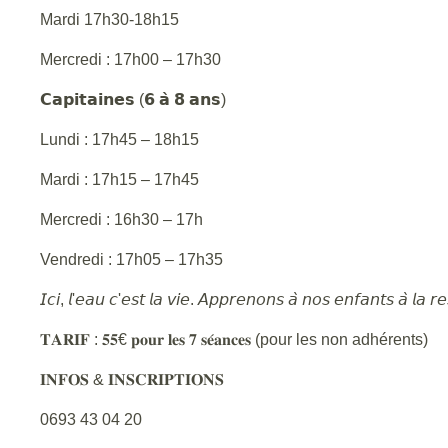
Mardi 17h30-18h15
Mercredi : 17h00 – 17h30
𝗖𝗮𝗽𝗶𝘁𝗮𝗶𝗻𝗲𝘀 (𝟲 𝗮̀ 𝟴 𝗮𝗻𝘀)
Lundi : 17h45 – 18h15
Mardi : 17h15 – 17h45
Mercredi : 16h30 – 17h
Vendredi : 17h05 – 17h35
𝘐𝘤𝘪, 𝘭'𝘦𝘢𝘶 𝘤'𝘦𝘴𝘵 𝘭𝘢 𝘷𝘪𝘦. 𝘈𝘱𝘱𝘳𝘦𝘯𝘰𝘯𝘴 𝘢̀ 𝘯𝘰𝘴 𝘦𝘯𝘧𝘢𝘯𝘵𝘴 𝘢̀ 𝘭𝘢 
𝐓𝐀𝐑𝐈𝐅 : 𝟓𝟓€ 𝐩𝐨𝐮𝐫 𝐥𝐞𝐬 𝟕 𝐬𝐞́𝐚𝐧𝐜𝐞𝐬 (pour les non adhérents)
𝐈𝐍𝐅𝐎𝐒 & 𝐈𝐍𝐒𝐂𝐑𝐈𝐏𝐓𝐈𝐎𝐍𝐒
0693 43 04 20