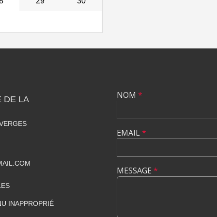
8
29
30
NOM
*
 DE LA
 VERGES
EMAIL
*
MAIL.COM
MESSAGE
*
LES
U INAPPROPRIÉ