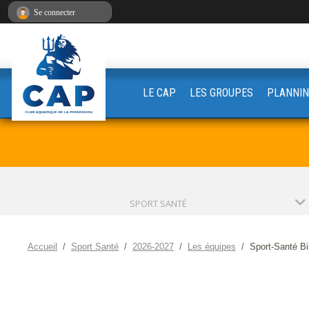
Panneau de gestion des cookies
Se connecter
LE CAP
LES GROUPES
PLANNIN
SPORT SANTÉ
Accueil
Sport Santé
2026-2027
Les équipes
Sport-Santé B