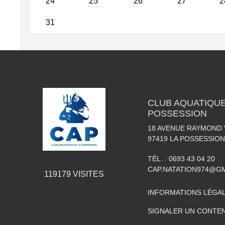
24
25
26
27
2
31
CLUB AQUATIQUE
POSSESSION
18 AVENUE RAYMOND
97419
LA POSSESSION
TÉL. :
0693 43 04 20
CAP.NATATION974@G
119179
VISITES
INFORMATIONS LÉGA
SIGNALER UN CONTEN