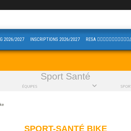
G 2026/2027
INSCRIPTIONS 2026/2027
RESA 🏋🏼🤸🏻‍♂️🚴🏼‍♀️🧘🏼
Sport Santé
ÉQUIPES
ike
SPORT-SANTÉ BIKE