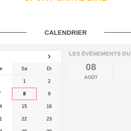
CALENDRIER
LES ÉVÈNEMENTS DU
08
e
Sa
Di
AOÛT
1
2
7
8
9
4
15
16
1
22
23