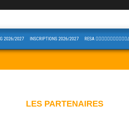
G 2026/2027
INSCRIPTIONS 2026/2027
RESA 🏋🏼🤸🏻‍♂️🚴🏼‍♀️🧘🏼
LES PARTENAIRES