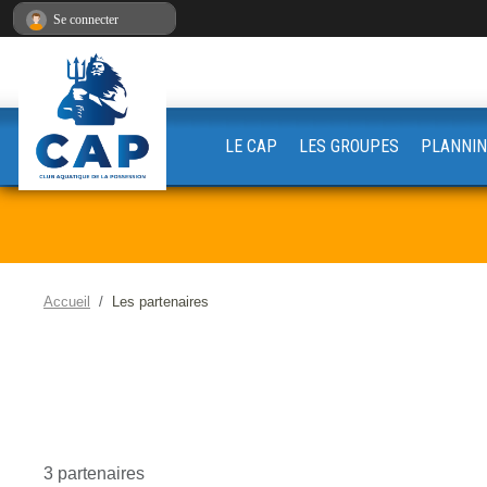
Panneau de gestion des cookies
Se connecter
LE CAP
LES GROUPES
PLANNIN
Accueil
Les partenaires
3 partenaires