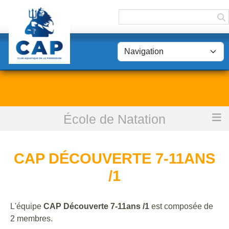
Panneau de gestion des cookies
École de Natation
Accueil
CAP Découverte 7-11ans /1
CAP DÉCOUVERTE 7-11ANS
/1
L'équipe
CAP Découverte 7-11ans /1
est composée de
2 membres.