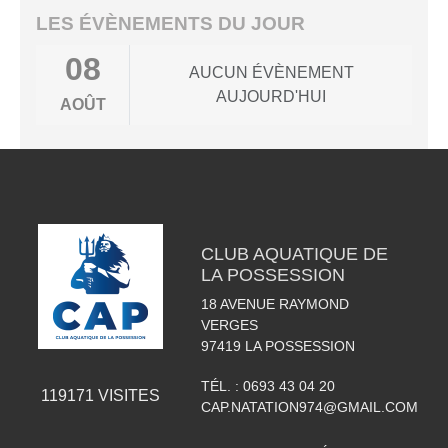
LES ÉVÈNEMENTS DU JOUR
08
AUCUN ÉVÈNEMENT
AUJOURD'HUI
AOÛT
CLUB AQUATIQUE DE
LA POSSESSION
18 AVENUE RAYMOND
VERGES
97419
LA POSSESSION
TÉL. :
0693 43 04 20
119171
VISITES
CAP.NATATION974@GMAIL.COM