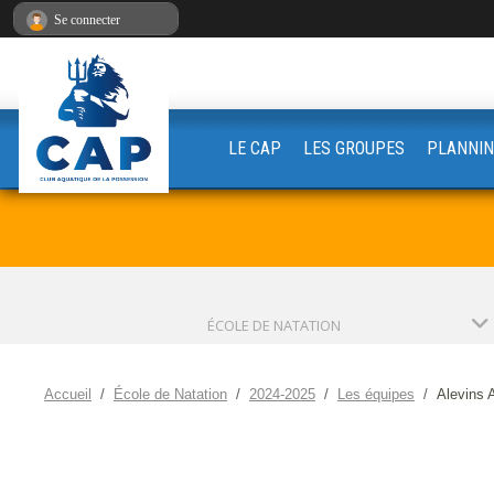
Panneau de gestion des cookies
Se connecter
LE CAP
LES GROUPES
PLANNIN
ÉCOLE DE NATATION
Accueil
École de Natation
2024-2025
Les équipes
Alevins 