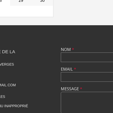
8
29
30
NOM
*
 DE LA
 VERGES
EMAIL
*
MAIL.COM
MESSAGE
*
LES
U INAPPROPRIÉ