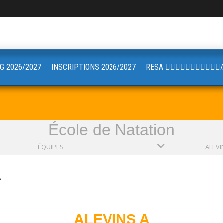
G 2026/2027
INSCRIPTIONS 2026/2027
RESA 🏋🏼🤸🏻‍♂️🚴🏼‍♀️🧘🏼
École de Natation
ÉQUIPES
ALEVI
A
ALEVINS A