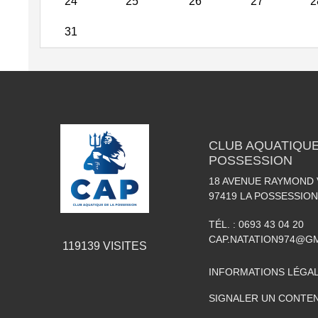
24
25
26
27
2
31
CLUB AQUATIQUE
POSSESSION
18 AVENUE RAYMOND
97419
LA POSSESSION
TÉL. :
0693 43 04 20
CAP.NATATION974@G
119139
VISITES
INFORMATIONS LÉGA
SIGNALER UN CONTEN