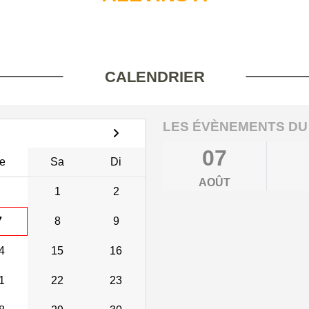
CALENDRIER
LES ÉVÈNEMENTS DU
07
e
Sa
Di
AOÛT
1
2
7
8
9
4
15
16
1
22
23