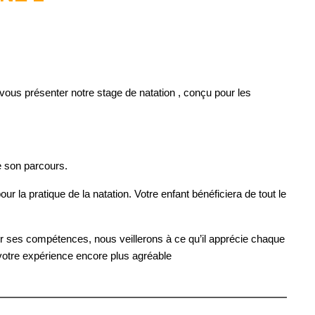
s présenter notre stage de natation , conçu pour les
e
son
parcours.
our la pratique de la natation.
Votre enfant
bénéficier
a
de tout le
er
ses
compétences, nous veillerons à ce qu’
il
apprécie chaque
tre expérience encore plus agréable