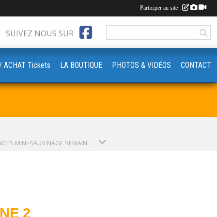
Participer au site :
SUIVEZ NOUS SUR
‍♀️// ACHAT Tickets
LA BOUTIQUE
PHOTOS & VIDÉOS
CONTACT
VACANCES MINI-SAUV'NAGE SEMAINE 2 (SAISON 2023-2024)
NE 2