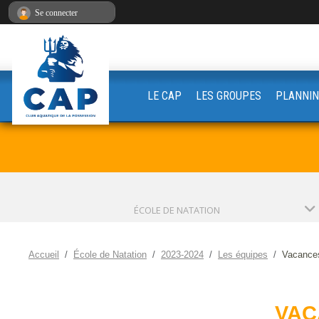
Panneau de gestion des cookies
Se connecter
LE CAP
LES GROUPES
PLANNIN
ÉCOLE DE NATATION
Accueil
École de Natation
2023-2024
Les équipes
Vacance
VAC