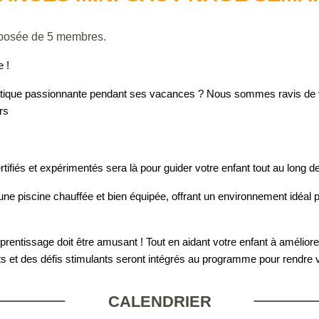
posée de 5 membres.
 !
tique passionnante pendant
ses
vacances ? Nous sommes ravis de vou
r
s
rtifiés et expérimentés sera là pour guider
votre enfant
tout au long d
 une piscine
chauffée
et bien équipée, offrant un environnement idéal p
prentissage doit être amusant ! Tout en aidant
votre enfant
à amélior
s et des défis stimulants seront intégrés
au
programme pour rendre vo
CALENDRIER