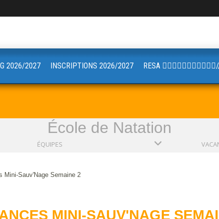
G 2026/2027
INSCRIPTIONS 2026/2027
RESA 🏋🏼🤸🏻‍♂️🚴🏼‍♀️🧘🏼
École de Natation
ÉQUIPES
s Mini-Sauv'Nage Semaine 2
ANCES MINI-SAUV'NAGE SEMAI