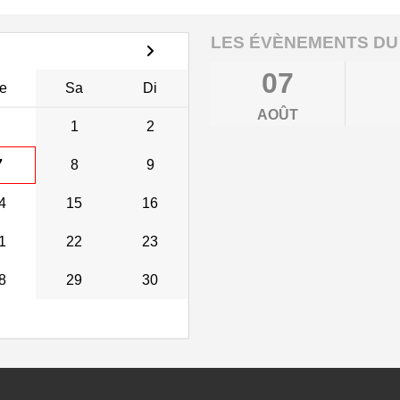
LES ÉVÈNEMENTS DU
07
e
Sa
Di
AOÛT
1
2
7
8
9
4
15
16
1
22
23
8
29
30