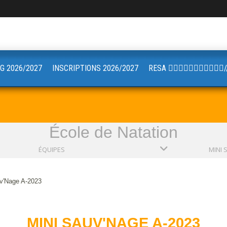
G 2026/2027
INSCRIPTIONS 2026/2027
RESA 🏋🏼🤸🏻‍♂️🚴🏼‍♀️🧘🏼
École de Natation
ÉQUIPES
v'Nage A-2023
MINI SAUV'NAGE A-2023