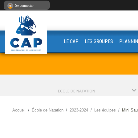
Panneau de gestion des cookies
Se connecter
LE CAP
LES GROUPES
PLANNIN
ÉCOLE DE NATATION
Accueil
École de Natation
2023-2024
Les équipes
Mini Sau