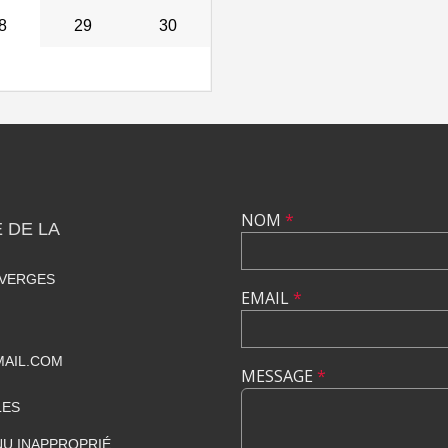
8
29
30
NOM
*
 DE LA
 VERGES
EMAIL
*
MAIL.COM
MESSAGE
*
LES
U INAPPROPRIÉ