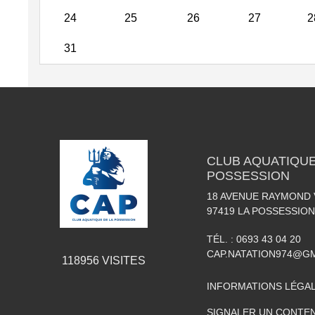
24
25
26
27
2
31
CLUB AQUATIQUE
POSSESSION
18 AVENUE RAYMOND
97419
LA POSSESSION
TÉL. :
0693 43 04 20
CAP.NATATION974@G
118956
VISITES
INFORMATIONS LÉGA
SIGNALER UN CONTEN