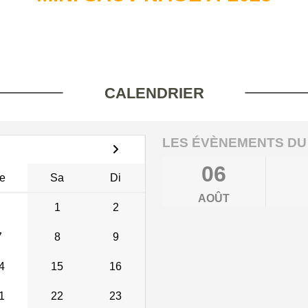
CALENDRIER
LES ÉVÈNEMENTS DU
06
e
Sa
Di
AOÛT
1
2
7
8
9
4
15
16
1
22
23