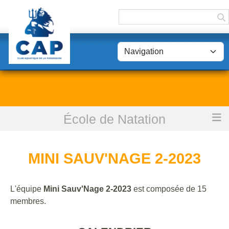
Panneau de gestion des cookies
École de Natation
Accueil
Mini Sauv'Nage 2-2023
MINI SAUV'NAGE 2-2023
L'équipe
Mini Sauv'Nage 2-2023
est composée de 15
membres.